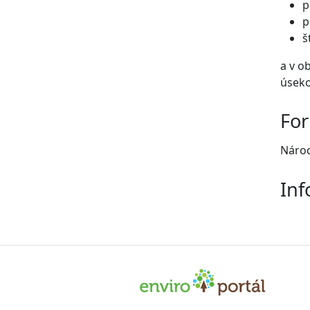
p
p
š
a v o
úseko
For
Národ
Inf