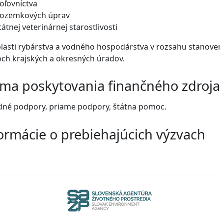
oľovníctva
ozemkových úprav
tátnej veterinárnej starostlivosti
blasti rybárstva a vodného hospodárstva v rozsahu stano
ch krajských a okresných úradov.
ma poskytovania finančného zdroja
né podpory, priame podpory, štátna pomoc.
ormácie o prebiehajúcich výzvach