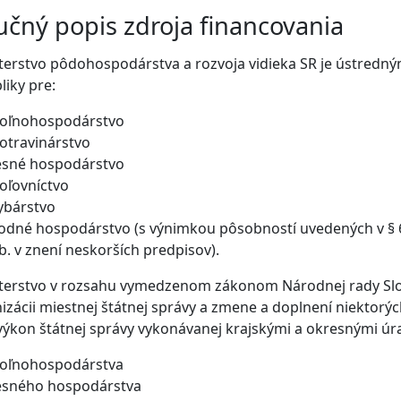
učný popis zdroja financovania
terstvo pôdohospodárstva a rozvoja vidieka SR je ústredn
liky pre:
oľnohospodárstvo
otravinárstvo
esné hospodárstvo
oľovníctvo
ybárstvo
odné hospodárstvo (s výnimkou pôsobností uvedených v § 6
b. v znení neskorších predpisov).
terstvo v rozsahu vymedzenom zákonom Národnej rady Slove
izácii miestnej štátnej správy a zmene a doplnení niektorýc
 výkon štátnej správy vykonávanej krajskými a okresnými ú
oľnohospodárstva
esného hospodárstva