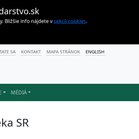
darstvo.sk
Bližšie info nájdete v
sekcii cookies
.
TATE SA
KONTAKT
MAPA STRÁNOK
ENGLISH
E
MÉDIÁ
eka SR