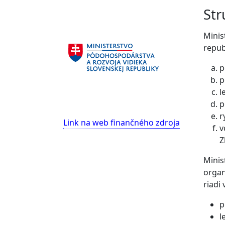
Str
Minis
repub
p
p
l
p
r
Link na web finančného zdroja
v
Z
Minis
organ
riadi
p
l