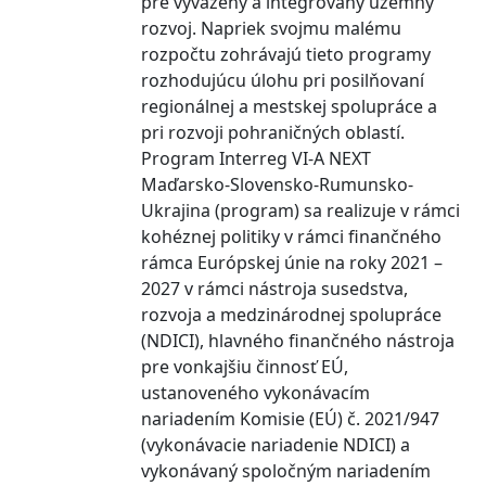
pre vyvážený a integrovaný územný
rozvoj. Napriek svojmu malému
rozpočtu zohrávajú tieto programy
rozhodujúcu úlohu pri posilňovaní
regionálnej a mestskej spolupráce a
pri rozvoji pohraničných oblastí.
Program Interreg VI-A NEXT
Maďarsko-Slovensko-Rumunsko-
Ukrajina (program) sa realizuje v rámci
kohéznej politiky v rámci finančného
rámca Európskej únie na roky 2021 –
2027 v rámci nástroja susedstva,
rozvoja a medzinárodnej spolupráce
(NDICI), hlavného finančného nástroja
pre vonkajšiu činnosť EÚ,
ustanoveného vykonávacím
nariadením Komisie (EÚ) č. 2021/947
(vykonávacie nariadenie NDICI) a
vykonávaný spoločným nariadením