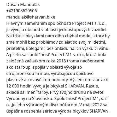
Dušan Manduľák
+421908620506
mandulak@sharvan.bike
Hlavným zameraním spoločnosti Project M1 s. r. o.,
je vývoj a obchod v oblasti jednostopových vozidiel.
Na trhu s bicyklami nám dlho chýbal model, ktorý by
sme mohli bez problémov zdieľať so svojimi deťmi,
priateľmi, kolegami, bez ohľadu na ich výšku či váhu.
A preto sa spoločnosť Project M1 s. r. o., ktorá bola
založená začiatkom roka 2018 troma nadšencami
ako start-up, spojila v oblasti vývoja so
strojárenskou firmou, vyrábajúcou špičkové
plastové a kovové komponenty. Výsledkom viac ako
12 000 hodín vývoja je bicykel SHARVAN. Rastie,
skladá sa, mení farby. Prvý svojho druhu na svete.
Vyrobený na Slovensku. Spoločnosť Project M1, s. r.
o. ,je jeho výhradným distribútorom. V máji 2022 sa
úspešne rozbehla sériová výroba bicyklov SHARVAN.