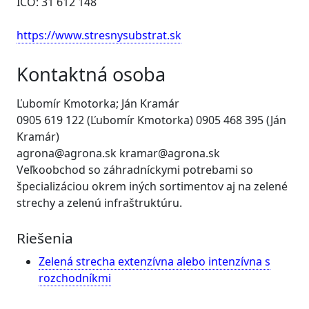
IČO: 31 612 148
https://www.stresnysubstrat.sk
Kontaktná osoba
Ľubomír Kmotorka; Ján Kramár
0905 619 122 (Ľubomír Kmotorka) 0905 468 395 (Ján
Kramár)
agrona@agrona.sk kramar@agrona.sk
Veľkoobchod so záhradníckymi potrebami so
špecializáciou okrem iných sortimentov aj na zelené
strechy a zelenú infraštruktúru.
Riešenia
Zelená strecha extenzívna alebo intenzívna s
rozchodníkmi