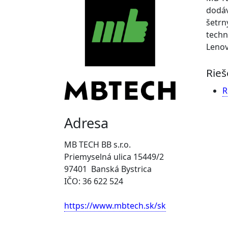
dodáv
šetrn
techn
Lenov
Rieš
R
Adresa
MB TECH BB s.r.o.
Priemyselná ulica 15449/2
97401 Banská Bystrica
IČO: 36 622 524
https://www.mbtech.sk/sk