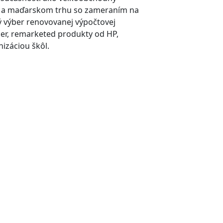
 a maďarskom trhu so zameraním na
ý výber renovovanej výpočtovej
ner, remarketed produkty od HP,
izáciou škôl.