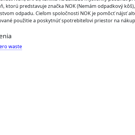
ň, ktorú predstavuje značka NOK (Nemám odpadkový kôš), 
tvom odpadu. Cieľom spoločnosti NOK je pomôcť nájsť alte
vané použitie a poskytnúť spotrebiteľovi priestor na nákup
enia
ero waste