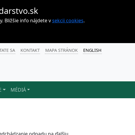
darstvo.sk
Bližšie info nájdete v
sekcii cookies
.
TATE SA
KONTAKT
MAPA STRÁNOK
ENGLISH
E
MÉDIÁ
predchádzanie odpadu na ďalšiu