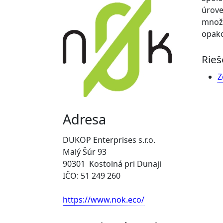
úrove
množs
opako
Rieš
Z
Adresa
DUKOP Enterprises s.r.o.
Malý Šúr 93
90301 Kostolná pri Dunaji
IČO: 51 249 260
https://www.nok.eco/