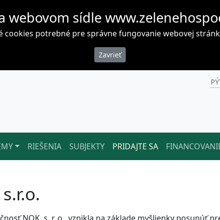
a webovom sídle www.zelenehospo
cookies potrebné pre správne fungovanie webovej stránky. 
PÝ
ÉMY
RIEŠENIA
SUBJEKTY
PRIDAJTE SA
FINANCOVANI
.r.o.
čnosť NOK, s. r. o., vznikla na základe myšlienky posunúť 