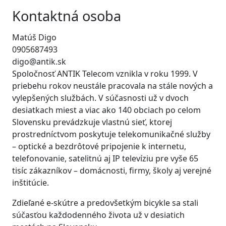
Kontaktná osoba
Matúš Digo
0905687493
digo@antik.sk
Spoločnosť ANTIK Telecom vznikla v roku 1999. V
priebehu rokov neustále pracovala na stále nových a
vylepšených službách. V súčasnosti už v dvoch
desiatkach miest a viac ako 140 obciach po celom
Slovensku prevádzkuje vlastnú sieť, ktorej
prostredníctvom poskytuje telekomunikačné služby
– optické a bezdrôtové pripojenie k internetu,
telefonovanie, satelitnú aj IP televíziu pre vyše 65
tisíc zákazníkov – domácnosti, firmy, školy aj verejné
inštitúcie.
Zdieľané e-skútre a predovšetkým bicykle sa stali
súčasťou každodenného života už v desiatich