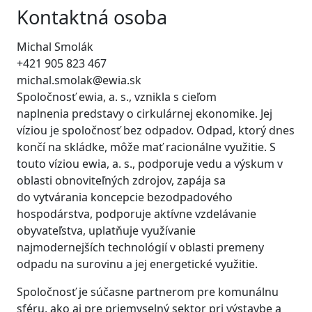
Kontaktná osoba
Michal Smolák
+421 905 823 467
michal.smolak@ewia.sk
Spoločnosť ewia, a. s., vznikla s cieľom
naplnenia predstavy o cirkulárnej ekonomike. Jej
víziou je spoločnosť bez odpadov. Odpad, ktorý dnes
končí na skládke, môže mať racionálne využitie. S
touto víziou ewia, a. s., podporuje vedu a výskum v
oblasti obnoviteľných zdrojov, zapája sa
do vytvárania koncepcie bezodpadového
hospodárstva, podporuje aktívne vzdelávanie
obyvateľstva, uplatňuje využívanie
najmodernejších technológií v oblasti premeny
odpadu na surovinu a jej energetické využitie.
Spoločnosť je súčasne partnerom pre komunálnu
sféru, ako aj pre priemyselný sektor pri výstavbe a