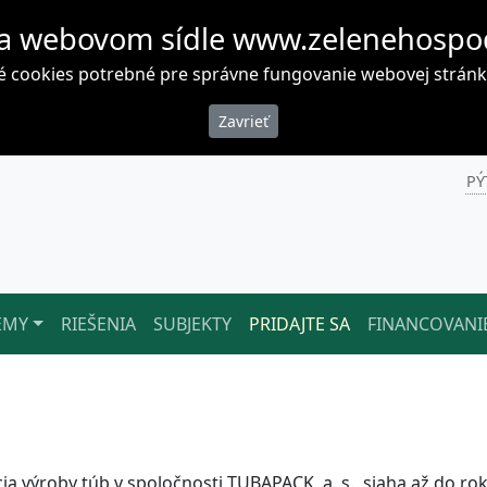
a webovom sídle www.zelenehospo
cookies potrebné pre správne fungovanie webovej stránky. 
PÝ
ÉMY
RIEŠENIA
SUBJEKTY
PRIDAJTE SA
FINANCOVANI
cia výroby túb v spoločnosti TUBAPACK, a. s., siaha až do ro