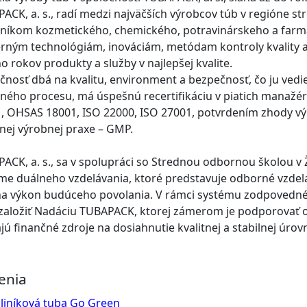
ACK, a. s., radí medzi najväčších výrobcov túb v regióne st
níkom kozmetického, chemického, potravinárskeho a farm
ným technológiám, inováciám, metódam kontroly kvality
 rokov produkty a služby v najlepšej kvalite.
čnosť dbá na kvalitu, environment a bezpečnosť, čo ju ved
ného procesu, má úspešnú recertifikáciu v piatich manažé
, OHSAS 18001, ISO 22000, ISO 27001, potvrdením zhody vý
nej výrobnej praxe – GMP.
ACK, a. s., sa v spolupráci so Strednou odbornou školou v
me duálneho vzdelávania, ktoré predstavuje odborné vzdelá
na výkon budúceho povolania. V rámci systému zodpovedné
založiť Nadáciu TUBAPACK, ktorej zámerom je podporovať o
jú finančné zdroje na dosiahnutie kvalitnej a stabilnej úrov
enia
liníková tuba Go Green