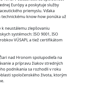
rednej Európy a poskytuje služby
aceutického priemyslu. Vďaka
 a technickému know-how ponúka už
ie k neustálemu zlepšovaniu
rskych systémoch: ISO 9001, ISO
robkov VÚSAPL a tiež certifikátom
 Žiari nad Hronom spolupodieľa na
vanie a prípravu žiakov stredných
ho podnikania sa rozhodli v roku
blasti spoločenského života, ktorým
ne.