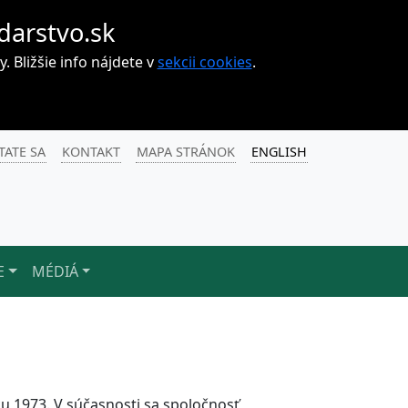
darstvo.sk
Bližšie info nájdete v
sekcii cookies
.
TATE SA
KONTAKT
MAPA STRÁNOK
ENGLISH
E
MÉDIÁ
ku 1973. V súčasnosti sa spoločnosť