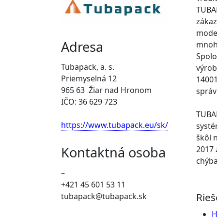
TUBAP
zákaz
moder
Adresa
mnoho
Spolo
Tubapack, a. s.
výrob
Priemyselná 12
14001
965 63 Žiar nad Hronom
správ
IČO: 36 629 723
TUBAP
https://www.tubapack.eu/sk/
systé
škôl 
Kontaktná osoba
2017 
chýba
–
+421 45 601 53 11
Rieš
tubapack@tubapack.sk
H