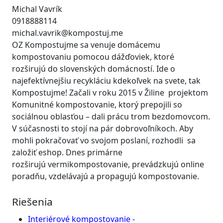
Michal Vavrík
0918888114
michal.vavrik@kompostuj.me
OZ Kompostujme sa venuje domácemu
kompostovaniu pomocou dážďoviek, ktoré
rozširujú do slovenských domácností. Ide o
najefektívnejšiu recykláciu kdekoľvek na svete, tak
Kompostujme! Začali v roku 2015 v Žiline projektom
Komunitné kompostovanie, ktorý prepojili so
sociálnou oblasťou – dali prácu trom bezdomovcom.
V súčasnosti to stojí na pár dobrovoľníkoch. Aby
mohli pokračovať vo svojom poslaní, rozhodli sa
založiť eshop. Dnes primárne
rozširujú vermikompostovanie, prevádzkujú online
poradňu, vzdelávajú a propagujú kompostovanie.
Riešenia
Interiérové kompostovanie -