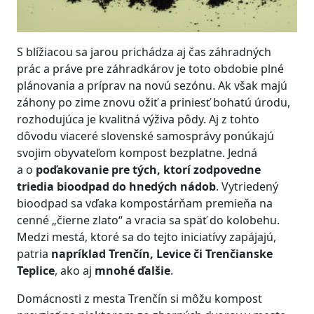
S blížiacou sa jarou prichádza aj čas záhradných
prác a práve pre záhradkárov je toto obdobie plné
plánovania a príprav na novú sezónu. Ak však majú
záhony po zime znovu ožiť a priniesť bohatú úrodu,
rozhodujúca je kvalitná výživa pôdy. Aj z tohto
dôvodu viaceré slovenské samosprávy ponúkajú
svojim obyvateľom kompost bezplatne. Jedná
a o
poďakovanie pre tých, ktorí zodpovedne
triedia bioodpad do hnedých nádob
. Vytriedený
bioodpad sa vďaka kompostárňam premieňa na
cenné „čierne zlato“ a vracia sa späť do kolobehu.
Medzi mestá, ktoré sa do tejto iniciatívy zapájajú,
patria
napríklad Trenčín, Levice či Trenčianske
Teplice
, ako aj
mnohé ďalšie
.
Domácnosti z mesta Trenčín si môžu kompost