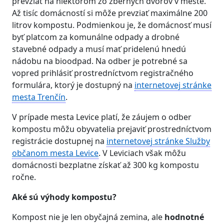
prevziať na niektorom zo zberných dvorov v meste.
Až tisíc domácností si môže prevziať maximálne 200
litrov kompostu. Podmienkou je, že domácnosť musí
byť platcom za komunálne odpady a drobné
stavebné odpady a musí mať pridelenú hnedú
nádobu na bioodpad. Na odber je potrebné sa
vopred prihlásiť prostredníctvom registračného
formulára, ktorý je dostupný na
internetovej stránke
mesta Trenčín
.
V prípade mesta Levice platí, že záujem o odber
kompostu môžu obyvatelia prejaviť prostredníctvom
registrácie dostupnej na
internetovej stránke Služby
občanom mesta Levice
. V Leviciach však môžu
domácnosti bezplatne získať až 300 kg kompostu
ročne.
Aké sú výhody kompostu?
Kompost nie je len obyčajná zemina, ale
hodnotné