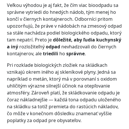
Veľkou výhodou je aj fakt, že čím viac bioodpadu sa
správne vytriedi do hnedých nádob, tým menej ho
končí v čiernych kontajneroch. Odborníci pritom
upozorňujú, že práve v nádobách na zmesový odpad
sa stále nachádza podiel biologického odpadu, ktorý
tam nepatrí. Preto je
dôležité, aby ľudia kuchynský
a iný
rozložiteľný
odpad
nevhadzovali do čiernych
kontajnerov, ale
triedili
ho
správne
.
Pri rozklade biologických zložiek na skládkach
vznikajú okrem iného aj skleníkové plyny. Jedná sa
napríklad o metán, ktorý má v porovnaní s oxidom
uhličitým výrazne silnejší účinok na otepľovanie
atmosféry. Zároveň platí, že skládkovanie odpadu je
čoraz nákladnejšie — každá tona odpadu uloženého
na skládku sa totiž premieta do rastúcich nákladov,
čo môže v konečnom dôsledku znamenať vyššie
poplatky za odpad pre obyvateľov.