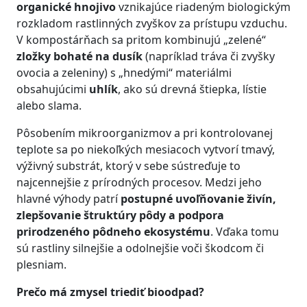
organické hnojivo
vznikajúce riadeným biologickým
rozkladom rastlinných zvyškov za prístupu vzduchu.
V kompostárňach sa pritom kombinujú „zelené“
zložky bohaté na dusík
(napríklad tráva či zvyšky
ovocia a zeleniny) s „hnedými“ materiálmi
obsahujúcimi
uhlík
, ako sú drevná štiepka, lístie
alebo slama.
Pôsobením mikroorganizmov a pri kontrolovanej
teplote sa po niekoľkých mesiacoch vytvorí tmavý,
výživný substrát, ktorý v sebe sústreďuje to
najcennejšie z prírodných procesov. Medzi jeho
hlavné výhody patrí
postupné uvoľňovanie živín,
zlepšovanie štruktúry pôdy a podpora
prirodzeného pôdneho ekosystému
. Vďaka tomu
sú rastliny silnejšie a odolnejšie voči škodcom či
plesniam.
Prečo má zmysel triediť bioodpad?