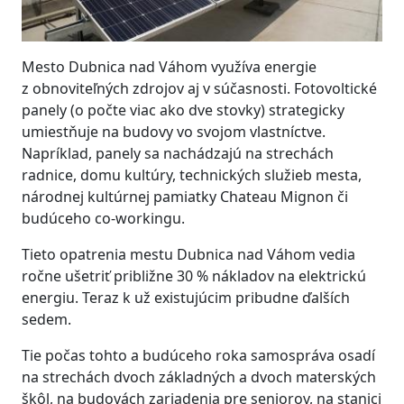
Mesto Dubnica nad Váhom využíva energie
z obnoviteľných zdrojov aj v súčasnosti. Fotovoltické
panely (o počte viac ako dve stovky) strategicky
umiestňuje na budovy vo svojom vlastníctve.
Napríklad, panely sa nachádzajú na strechách
radnice, domu kultúry, technických služieb mesta,
národnej kultúrnej pamiatky Chateau Mignon či
budúceho co-workingu.
Tieto opatrenia mestu Dubnica nad Váhom vedia
ročne ušetriť približne 30 % nákladov na elektrickú
energiu. Teraz k už existujúcim pribudne ďalších
sedem.
Tie počas tohto a budúceho roka samospráva osadí
na strechách dvoch základných a dvoch materských
škôl, na budovách zariadenia pre seniorov, na stanici