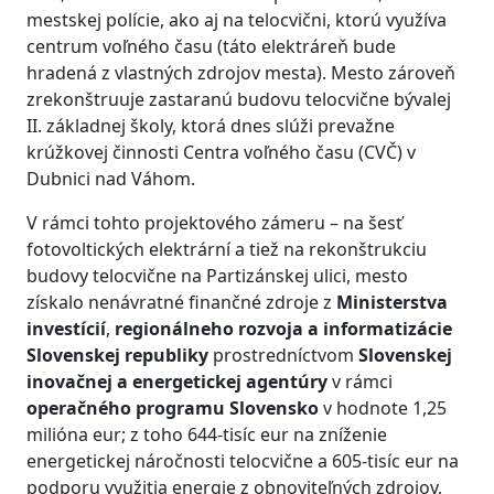
mestskej polície, ako aj na telocvični, ktorú využíva
centrum voľného času (táto elektráreň bude
hradená z vlastných zdrojov mesta). Mesto zároveň
zrekonštruuje zastaranú budovu telocvične bývalej
II. základnej školy, ktorá dnes slúži prevažne
krúžkovej činnosti Centra voľného času (CVČ) v
Dubnici nad Váhom.
V rámci tohto projektového zámeru – na šesť
fotovoltických elektrární a tiež na rekonštrukciu
budovy telocvične na Partizánskej ulici, mesto
získalo nenávratné finančné zdroje z
Ministerstva
investícií
,
regionálneho rozvoja a informatizácie
Slovenskej republiky
prostredníctvom
Slovenskej
inovačnej a energetickej agentúry
v rámci
operačného programu Slovensko
v hodnote 1,25
milióna eur; z toho 644-tisíc eur na zníženie
energetickej náročnosti telocvične a 605-tisíc eur na
podporu využitia energie z obnoviteľných zdrojov,