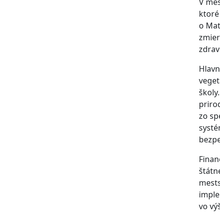
V mes
ktoré
o Mat
zmier
zdrav
Hlavn
veget
školy
priro
zo sp
systé
bezpe
Finan
štátn
mests
imple
vo vý