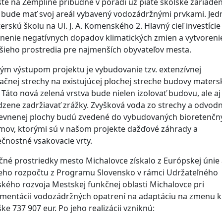
te na Zemplíne pribudne v poradí už piate školské zariaden
 bude mať svoj areál vybavený vodozádržnými prvkami. Jed
erskú školu na Ul. J. A. Komenského 2. Hlavný cieľ investície 
nenie negatívnych dopadov klimatických zmien a vytvoreni
šieho prostredia pre najmenších obyvateľov mesta.
ým výstupom projektu je vybudovanie tzv. extenzívnej
ačnej strechy na existujúcej plochej streche budovy maters
. Táto nová zelená vrstva bude nielen izolovať budovu, ale aj
dzene zadržiavať zrážky. Zvyšková voda zo strechy a odvod
evnenej plochy budú zvedené do vybudovaných bioretenčn
mov, ktorými sú v našom projekte dažďové záhrady a
čnostné vsakovacie vrty.
čné prostriedky mesto Michalovce získalo z Európskej únie
eho rozpočtu z Programu Slovensko v rámci Udržateľného
kého rozvoja Mestskej funkčnej oblasti Michalovce pri
mentácii vodozádržných opatrení na adaptáciu na zmenu k
ške 737 907 eur. Po jeho realizácii vzniknú: