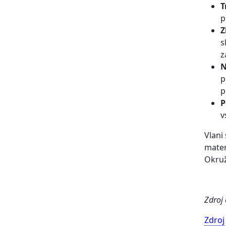
T
p
Z
s
z
N
p
p
P
v
Vlani
mater
Okruž
Zdroj
Zdroj