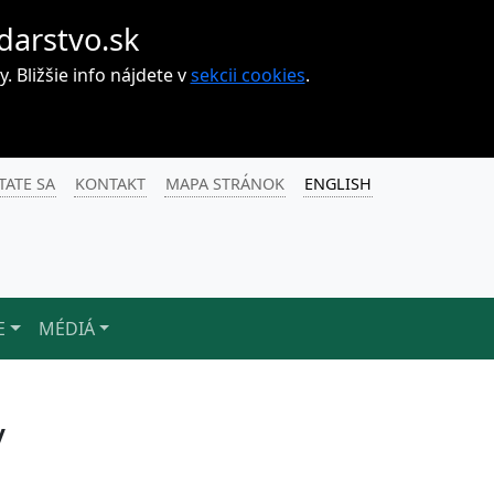
darstvo.sk
Bližšie info nájdete v
sekcii cookies
.
TATE SA
KONTAKT
MAPA STRÁNOK
ENGLISH
E
MÉDIÁ
v