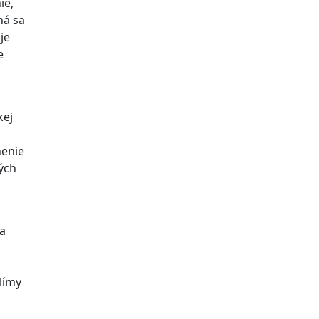
ie,
ná sa
je
e
kej
nenie
ých
 a
límy