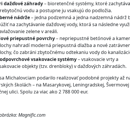
ri dažďové záhrady
– bioretenčné systémy, ktoré zachytáva
rebytočnú vodu a postupne ju vsakujú do podložia.
berné nádrže
– jedna podzemná a jedna nadzemná nádrž 
lúžiť na zachytávanie dažďovej vody, ktorá sa následne využ
avlažovanie zelene v areáli.
ové priepustné povrchy
– nepriepustné betónové a kame
lochy nahradí moderná priepustná dlažba a nové zatrávne
lochy, čo zabráni zbytočnému odtekaniu vody do kanalizáci
odpovrchové vsakovacie systémy
– vsakovacie vrty a
sakovacie objekty (tzv. drenbloky) v dažďových záhradách.
 sa Michalovciam podarilo realizovať podobné projekty až n
ských školách – na Masarykovej, Leningradskej, Švermovej
nej ulici. Spolu za viac ako 2 788 000 eur.
 obrázka: Magnific.com