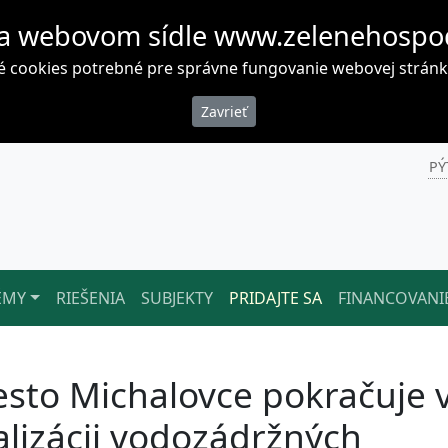
a webovom sídle www.zelenehospo
cookies potrebné pre správne fungovanie webovej stránky. 
PÝ
ÉMY
RIEŠENIA
SUBJEKTY
PRIDAJTE SA
FINANCOVANI
sto Michalovce pokračuje 
alizácii vodozádržných