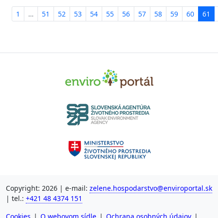
1
…
51
52
53
54
55
56
57
58
59
60
61
Copyright: 2026 | e-mail:
zelene.hospodarstvo@enviroportal.sk
| tel.:
+421 48 4374 151
Cookies
|
O webovom sídle
|
Ochrana osobných údajov
|