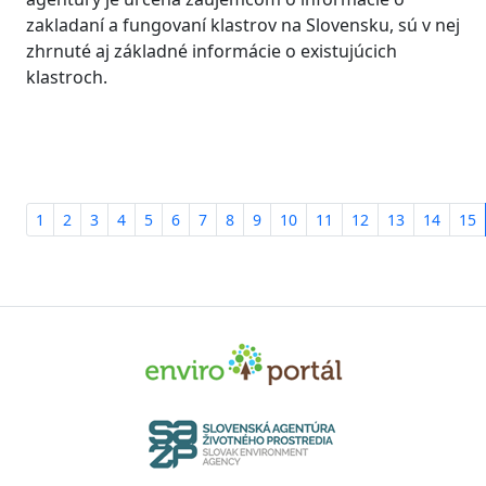
zakladaní a fungovaní klastrov na Slovensku, sú v nej
zhrnuté aj základné informácie o existujúcich
klastroch.
1
2
3
4
5
6
7
8
9
10
11
12
13
14
15