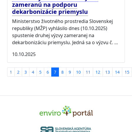
zameranú na podporu
dekarbonizácie priemyslu
Ministerstvo životného prostredia Slovenskej
republiky (MŽP) vyhlásilo dnes (10.10.2025)
spustenie druhej výzvy zameranej na
dekarbonizáciu priemyslu. Jedná sa o výzvu č. …
10.10.2025
1
2
3
4
5
6
7
8
9
10
11
12
13
14
15