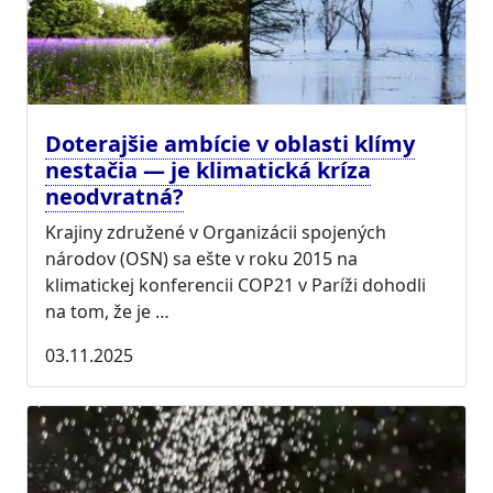
Doterajšie ambície v oblasti klímy
nestačia — je klimatická kríza
neodvratná?
Krajiny združené v Organizácii spojených
národov (OSN) sa ešte v roku 2015 na
klimatickej konferencii COP21 v Paríži dohodli
na tom, že je …
03.11.2025