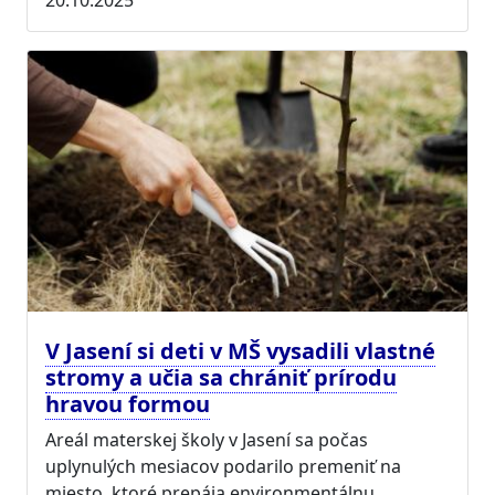
20.10.2025
V Jasení si deti v MŠ vysadili vlastné
stromy a učia sa chrániť prírodu
hravou formou
Areál materskej školy v Jasení sa počas
uplynulých mesiacov podarilo premeniť na
miesto, ktoré prepája environmentálnu