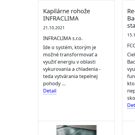
Kapilárne rohože
Re
INFRACLIMA
Ba
st
21.10.2021
15.
INFRACLIMA s.r.o.
FCC
Ide o systém, ktorým je
možné transformovať a
Cie
využiť energiu v oblasti
Bac
vykurovania a chladenia -
vyu
teda vytvárania tepelnej
fun
pohody …
kto
Detail
nep
sko
Det