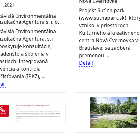
Nová Cvernovka
11.2021
Projekt Suť na park
ávislá Environmentálna
(www.sutnapark.sk), ktor
zultačná Agentúra s. r. o.
vznikol v priestoroch
ávislá Environmentálna
Kultúrneho a kreatívneho
zultačná Agentúra, s. r.
centra Nová Cvernovka v
 poskytuje konzultácie,
Bratislave, sa zaoberá
adensto a školenia v
premenou …
astiach: Integrovaná
Detail
vencia a kontrola
čisťovania (IPKZ), …
ail