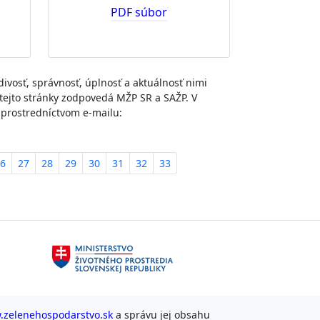
PDF súbor
divosť, správnosť, úplnosť a aktuálnosť nimi
 tejto stránky zodpovedá MŽP SR a SAŽP. V
ť prostredníctvom e-mailu:
6
27
28
29
30
31
32
33
zelenehospodarstvo.sk
a správu jej obsahu