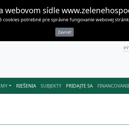
a webovom sídle www.zelenehospo
cookies potrebné pre správne fungovanie webovej stránky. 
PÝ
ÉMY
RIEŠENIA
SUBJEKTY
PRIDAJTE SA
FINANCOVANI