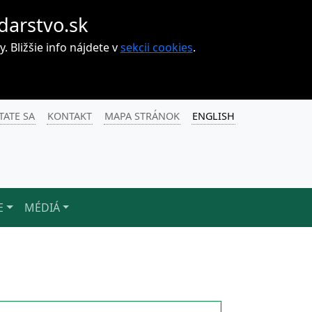
darstvo.sk
Bližšie info nájdete v
sekcii cookies
.
TATE SA
KONTAKT
MAPA STRÁNOK
ENGLISH
E
MÉDIÁ