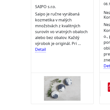
08.
SAIPO s.r.o.
Nez
Saipo je ručne vyrábaná
Kon
kozmetika v malých
Nez
množstvách z kvalitných
Kon
surovín vo vratných obaloch
o.,
alebo bez obalov. Každý
por
výrobok je originál. Pri …
obl
Detail
pre
zne
Det