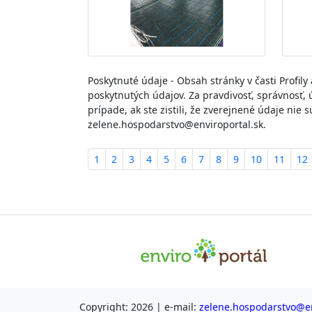
Poskytnuté údaje - Obsah stránky v časti Profil
poskytnutých údajov. Za pravdivosť, správnosť, 
prípade, ak ste zistili, že zverejnené údaje ni
zelene.hospodarstvo@enviroportal.sk.
1
2
3
4
5
6
7
8
9
10
11
12
Copyright: 2026 | e-mail:
zelene.hospodarstvo@en