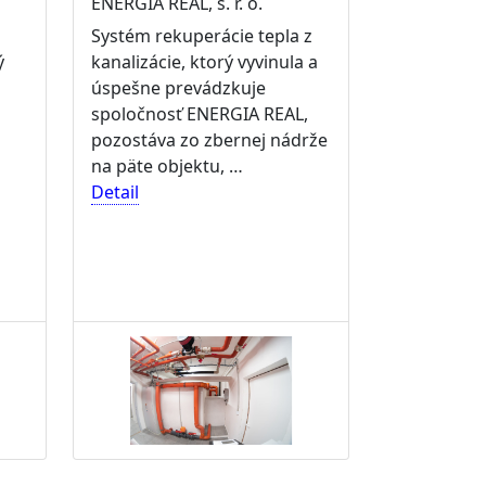
ENERGIA REAL, s. r. o.
Systém rekuperácie tepla z
ý
kanalizácie, ktorý vyvinula a
úspešne prevádzkuje
spoločnosť ENERGIA REAL,
pozostáva zo zbernej nádrže
na päte objektu, …
Detail