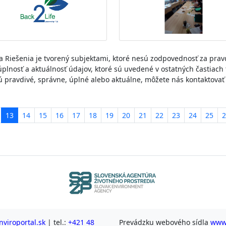
y a Riešenia je tvorený subjektami, ktoré nesú zodpovednosť za prav
úplnosť a aktuálnosť údajov, ktoré sú uvedené v ostatných častiach
e sú pravdivé, správne, úplné alebo aktuálne, môžete nás kontaktova
13
14
15
16
17
18
19
20
21
22
23
24
25
2
viroportal.sk
| tel.:
+421 48
Prevádzku webového sídla
www.