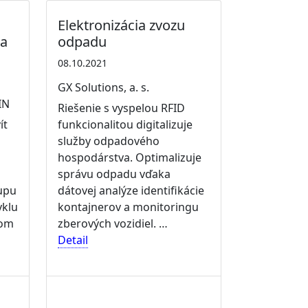
Elektronizácia zvozu
 a
odpadu
08.10.2021
GX Solutions, a. s.
IN
Riešenie s vyspelou RFID
ít
funkcionalitou digitalizuje
služby odpadového
hospodárstva. Optimalizuje
správu odpadu vďaka
upu
dátovej analýze identifikácie
yklu
kontajnerov a monitoringu
vom
zberových vozidiel. …
Detail