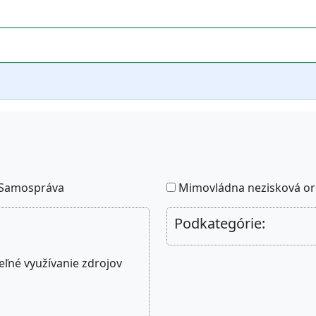
Samospráva
Mimovládna nezisková or
Podkategórie:
ľné využívanie zdrojov