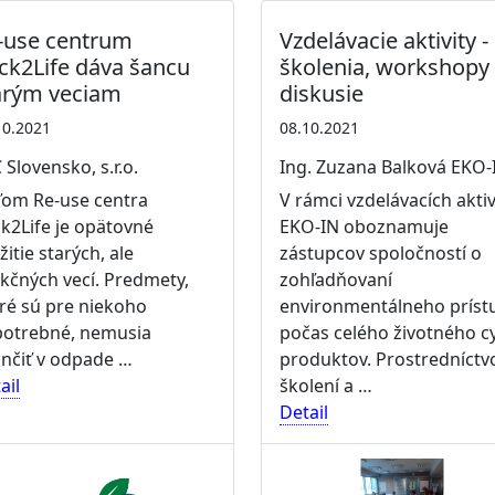
-use centrum
Vzdelávacie aktivity -
ck2Life dáva šancu
školenia, workshopy
arým veciam
diskusie
10.2021
08.10.2021
 Slovensko, s.r.o.
Ing. Zuzana Balková EKO-
ľom Re-use centra
V rámci vzdelávacích aktiv
k2Life je opätovné
EKO-IN oboznamuje
žitie starých, ale
zástupcov spoločností o
kčných vecí. Predmety,
zohľadňovaní
ré sú pre niekoho
environmentálneho príst
otrebné, nemusia
počas celého životného c
nčiť v odpade …
produktov. Prostredníct
ail
školení a …
Detail