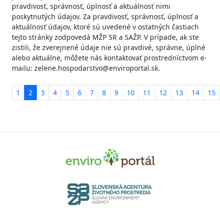
pravdivosť, správnosť, úplnosť a aktuálnosť nimi
poskytnutých údajov. Za pravdivosť, správnosť, úplnosť a
aktuálnosť údajov, ktoré sú uvedené v ostatných častiach
tejto stránky zodpovedá MŽP SR a SAŽP. V prípade, ak ste
zistili, že zverejnené údaje nie sú pravdivé, správne, úplné
alebo aktuálne, môžete nás kontaktovať prostredníctvom e-
mailu: zelene.hospodarstvo@enviroportal.sk.
1
2
3
4
5
6
7
8
9
10
11
12
13
14
15