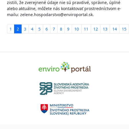
zistili, že zverejnené údaje nie sú pravdivé, správne, úplné
alebo aktuálne, môžete nás kontaktovať prostredníctvom e-
mailu: zelene.hospodarstvo@enviroportal.sk.
1
2
3
4
5
6
7
8
9
10
11
12
13
14
15