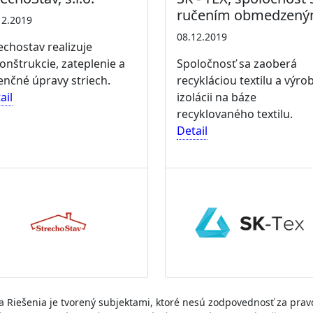
ručením obmedzen
12.2019
08.12.2019
echostav realizuje
onštrukcie, zateplenie a
Spoločnosť sa zaoberá
enčné úpravy striech.
recykláciou textilu a výro
ail
izolácii na báze
recyklovaného textilu.
Detail
y a Riešenia je tvorený subjektami, ktoré nesú zodpovednosť za prav