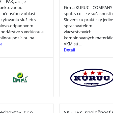
I - PAK, a.s. je
špektovanou
Firma KURUC - COMPANY
ločnosťou v oblasti
spol. s r.o. je v súčasnosti
kytovania služieb v
Slovensku prakticky jedi
alovo-odpadovom
spracovateľom
podárstve s vedúcou a
viacvrstvových
bilnou pozíciou na …
kombinovaných materiálo
ail
VKM sú …
Detail
echoStav, s.r.o.
SK - TEX, spoločnosť 