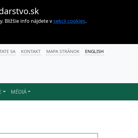
darstvo.sk
Bližšie info nájdete v
sekcii cookies
.
TATE SA
KONTAKT
MAPA STRÁNOK
ENGLISH
E
MÉDIÁ