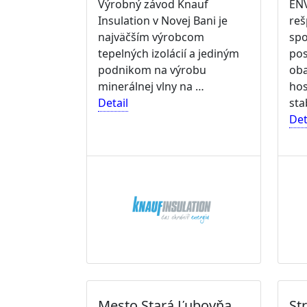
Výrobný závod Knauf
ENV
Insulation v Novej Bani je
re
najväčším výrobcom
spo
tepelných izolácií a jediným
pos
podnikom na výrobu
ob
minerálnej vlny na …
hos
Detail
sta
Det
Mesto Stará Ľubovňa
Str