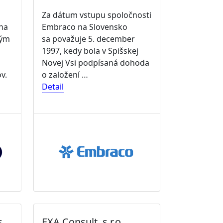
Za dátum vstupu spoločnosti
 na
Embraco na Slovensko
ným
sa považuje 5. december
1997, kedy bola v Spišskej
Novej Vsi podpísaná dohoda
v.
o založení …
Detail
s
EXA Consult, s.r.o.