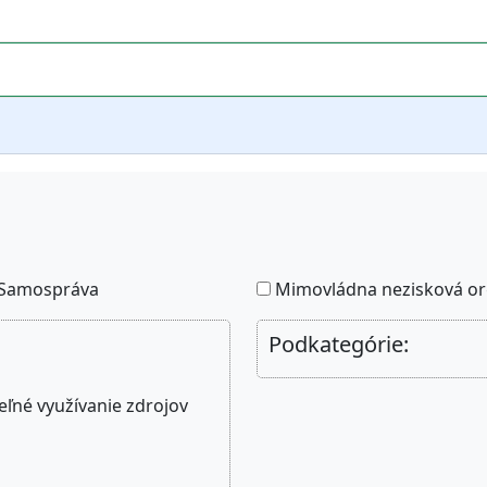
Samospráva
Mimovládna nezisková or
Podkategórie:
ľné využívanie zdrojov