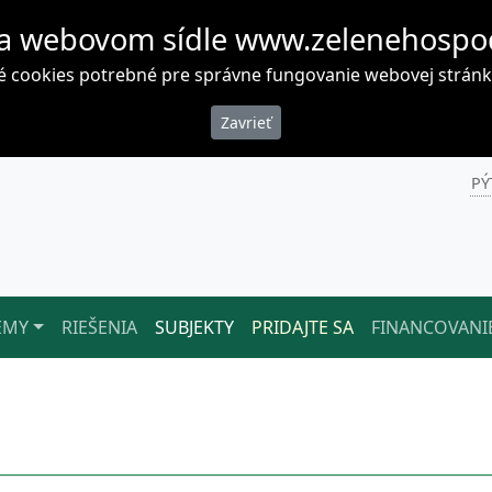
a webovom sídle www.zelenehospo
cookies potrebné pre správne fungovanie webovej stránky. 
PÝ
ÉMY
RIEŠENIA
SUBJEKTY
PRIDAJTE SA
FINANCOVANI