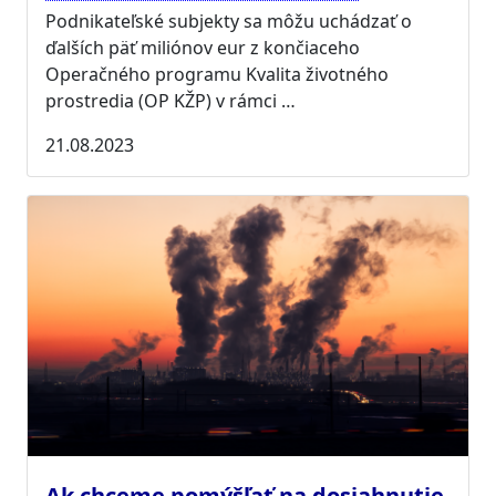
Podnikateľské subjekty sa môžu uchádzať o
ďalších päť miliónov eur z končiaceho
Operačného programu Kvalita životného
prostredia (OP KŽP) v rámci …
21.08.2023
Ak chceme pomýšľať na dosiahnutie