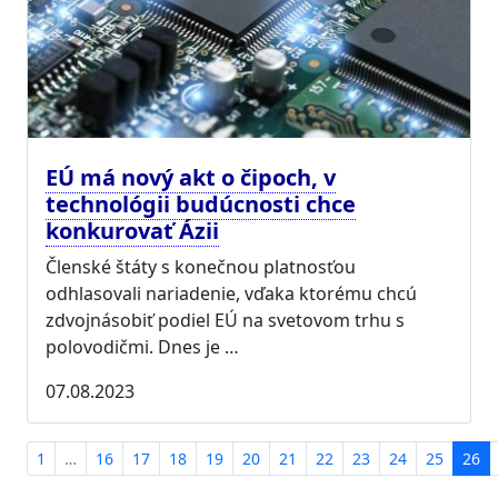
EÚ má nový akt o čipoch, v
technológii budúcnosti chce
konkurovať Ázii
Členské štáty s konečnou platnosťou
odhlasovali nariadenie, vďaka ktorému chcú
zdvojnásobiť podiel EÚ na svetovom trhu s
polovodičmi. Dnes je …
07.08.2023
1
…
16
17
18
19
20
21
22
23
24
25
26